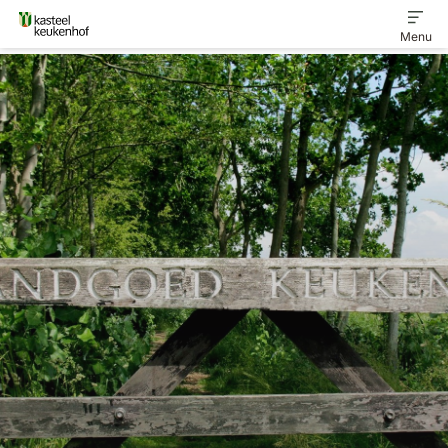
Menu
Home
Ontdek het landgoed
Veelgestelde vragen
Contact