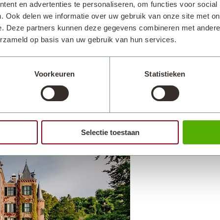
ent en advertenties te personaliseren, om functies voor social
eïnvesteerd in het kasteel en het omliggende landgoed. 
. Ook delen we informatie over uw gebruik van onze site met on
lectie van het kasteel bestaat uit schilderijen, meubels en
e. Deze partners kunnen deze gegevens combineren met andere i
erzameld op basis van uw gebruik van hun services.
Open Monumentendag is het kasteel toegankelijk en verte
 bloei bij het kasteel. In de lente van 2021 laat Keuke
Voorkeuren
Statistieken
rbereidingen zijn inmiddels gestart. Het park wordt gewo
 in 2021 van 20 maart tot en met 9 mei van kunnen gen
Selectie toestaan