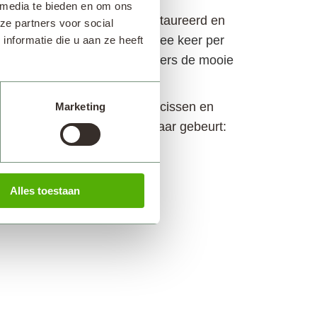
 media te bieden en om ons
Het kasteel is volledig gerestaureerd en
ze partners voor social
 interieur uit familiebezit. Twee keer per
nformatie die u aan ze heeft
llen gidsen in de diverse kamers de mooie
nhof ook graag de tulpen, narcissen en
Marketing
on geplant zoals dat al 71 jaar gebeurt:
ieten.
Alles toestaan