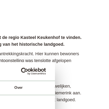
t de regio Kasteel Keukenhof te vinden.
 van het historische landgoed.
aantrekkingskracht. Hier kunnen bewoners
toonstelling was tenslotte afgelopen
ke concerten, romantische huwelijken,
Over
goed”, geeft directeur Bart Siemerink aan.
en lucht te wandelen over het landgoed.
r een bezoek”.