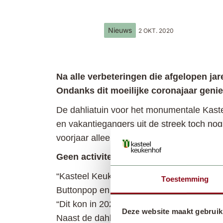
Nieuws
2 OKT. 2020
Na alle verbeteringen die afgelopen ja
Ondanks dit moeilijke coronajaar geni
De dahliatuin voor het monumentale Kaste
en vakantiegangers uit de streek toch no
voorjaar alleen virtueel open.
Geen activiteiten, toch veel bezoek
“Kasteel Keukenhof is in een normaal jaar
Toestemming
Buttonpop en de fantasiewereld van Castle
“Dit kon in 2020 allemaal niet doorgaan. 
Deze website maakt gebruik
Naast de dahliatuin zijn de kinderboerder