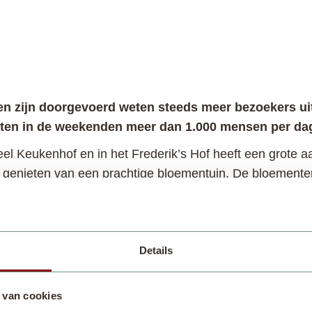
ren zijn doorgevoerd weten steeds meer bezoekers ui
eten in de weekenden meer dan 1.000 mensen per dag
el Keukenhof en in het Frederik’s Hof heeft een grote 
g genieten van een prachtige bloementuin. De bloementen
 het decor voor zeer uiteenlopende activiteiten. Klassie
Details
fest combineren uitstekend met het karakteristieke land
Gelukkig voelt het voor veel bezoekers goed om in de op
 van cookies
ij en het terras van de Hofboerderij een mooie reden voo