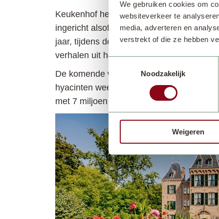
We gebruiken cookies om cont
Keukenhof heeft de afgelopen jaren veel g
websiteverkeer te analyseren
ingericht alsof het nog bewoond is.
De col
media, adverteren en analys
verstrekt of die ze hebben v
jaar, tijdens de Dag van het Kasteel en 
verhalen uit het roemrijk verleden.
Toestemmingsselectie
De komende weken staan de dahlia’s nog in
Noodzakelijk
hyacinten weer aan de wereld zien. De voo
met 7 miljoen bloembollen waar bezoekers
Weigeren