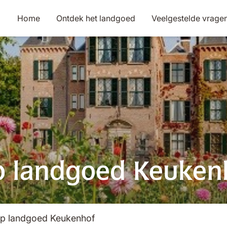
Home
Ontdek het landgoed
Veelgestelde vrage
p landgoed Keuken
op landgoed Keukenhof