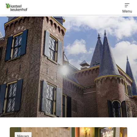
Menu
Home
Ontdek het landgoed
Veelgestelde vragen
Contact
Nieuws