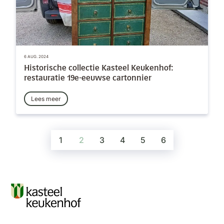
6 AUG. 2024
Historische collectie Kasteel Keukenhof:
restauratie 19e-eeuwse cartonnier
Lees meer
1
2
3
4
5
6