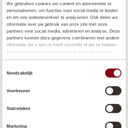
Kasteel Keukenhof in tentoonstelling
We gebruiken cookies om content en advertenties te
personaliseren, om functies voor social media te bieden
Lees meer
en om ons websiteverkeer te analyseren. Ook delen we
informatie over uw gebruik van onze site met onze
partners voor social media, adverteren en analyse. Deze
partners kunnen deze gegevens combineren met andere
Nieuws
informatie die u aan ze heeft verstrekt of die ze hebben
verzameld op basis van uw gebruik van hun services.
Toestemmingsselectie
Noodzakelijk
Voorkeuren
21 NOV. 2024
Restauratie van 19e-eeuwse follie
Statistieken
Lees meer
Marketing