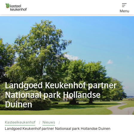
Menu
Home
Ontdek het landgoed
Veelgestelde vragen
Landgoed Keukenhof partner
Contact
Nationaal park Hollandse
Duinen
Kasteelkeukenhof
Nieuws
Landgoed Keukenhof partner Nationaal park Hollandse Duinen