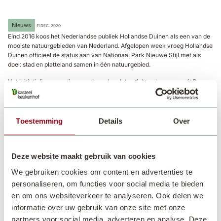
Nieuws
11 DEC. 2020
Eind 2016 koos het Nederlandse publiek Hollandse Duinen als een van de
mooiste natuurgebieden van Nederland. Afgelopen week vroeg Hollandse
Duinen officieel de status aan van Nationaal Park Nieuwe Stijl met als
doel: stad en platteland samen in één natuurgebied.
Het initiatief om een nieuw nationaal park te stichten kwam vanuit Dunea,
de drinkwaterleverancier voor het westelijke deel van Zuid-Holland.
Tientallen partners sloten zich sindsdien aan, waaronder
Staatsbosbeheer, Provincie Zuid-Holland, hoogheemraadschappen en
gemeenten in de regio.
Toestemming
Details
Over
Landgoed Keukenhof; een groene oase van rust
Keukenhof is een van partners die zich verbinden aan de ambities het
Deze website maakt gebruik van cookies
Nationaal Park Hollandse Duinen. Die ambities bestaan onder andere uit
We gebruiken cookies om content en advertenties te
het versterken van de natuur-, erfgoed-, water-, landschapswaarde, de
beleving van het gebied en het verbinden van organisaties en
personaliseren, om functies voor social media te bieden
natuurgebieden. Erkenning als nationaal park helpt de samenwerking en
en om ons websiteverkeer te analyseren. Ook delen we
samenhang in het gebied en voorkomt versnippering van beheer en
informatie over uw gebruik van onze site met onze
onderhoud van de natuur.
partners voor social media, adverteren en analyse. Deze