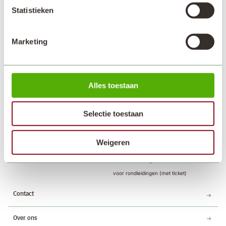
Statistieken
Marketing
Alles toestaan
Selectie toestaan
Adres
Openingstijden
Keukenhof 1
Landgoed dagelijks geopend van
2161 AN Lisse
8.00 - 19.30 uur,
Weigeren
Kasteel enkel geopend op woensdag
en donderdag
voor rondleidingen (met ticket)
Contact
Over ons