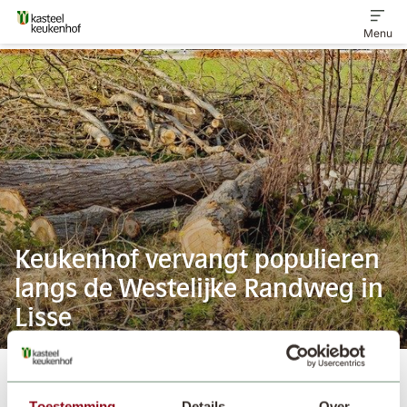
Menu
Home
Ontdek het landgoed
Veelgestelde vragen
Keukenhof vervangt populieren
Contact
langs de Westelijke Randweg in
Lisse
Kasteelkeukenhof
Nieuws
Keukenhof vervangt populieren langs de Westelijke Randweg in Lisse
Toestemming
Details
Over