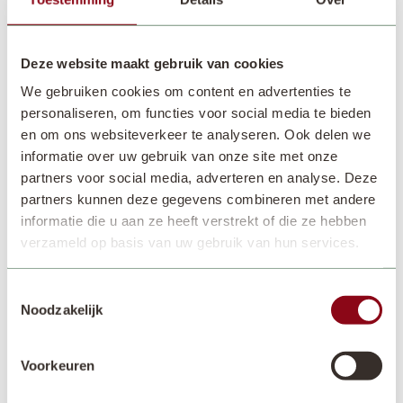
Nieuws
25 NOV. 2020
Deze website maakt gebruik van cookies
Vandaag zijn diverse oude populieren op het parkeerterrein van
Keukenhof uit voorzorg gekapt. Deze populieren zijn op leeftijd en
We gebruiken cookies om content en advertenties te
kunnen gevaarlijke situaties opleveren voor het verkeer op de
personaliseren, om functies voor social media te bieden
Westelijke Randweg (N208). Komende maanden plant Keukenhof,
en om ons websiteverkeer te analyseren. Ook delen we
samen met Gemeente Lisse, tientallen bomen terug.
informatie over uw gebruik van onze site met onze
Henk de Mooij, manager parkbeheer: ‘Boomspecialisten hebben ons
partners voor social media, adverteren en analyse. Deze
geadviseerd om deze populieren te verwijderen. Oudere populieren
partners kunnen deze gegevens combineren met andere
kunnen zonder duidelijke aanleiding zware takken verliezen of zelfs
omvallen. Dit kan op het fietspad en de weg gevaarlijke situaties
informatie die u aan ze heeft verstrekt of die ze hebben
opleveren en dat willen we voorkomen.’
verzameld op basis van uw gebruik van hun services.
Van populieren is bekend dat ze een beperkte levensduur hebben.
Komende maanden plant Keukenhof tientallen betere bomen terug. Dit
gebeurt naast het parkeerterrein van Keukenhof, langs het fietspad. Het
Toestemmingsselectie
vervangen van de bomen is een van de gezamenlijke projecten van
Noodzakelijk
Gemeente Lisse en Keukenhof om de biodiversiteit te verbeteren. De
Westelijke Randweg blijft hierdoor een mooie, groene entree van Lisse.
Voorkeuren