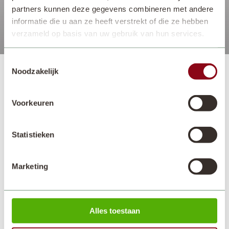
partners kunnen deze gegevens combineren met andere
informatie die u aan ze heeft verstrekt of die ze hebben
verzameld op basis van uw gebruik van hun services.
Toestemmingsselectie
Noodzakelijk
Voorkeuren
Statistieken
Adres
Openingstijden
Keukenhof 1
Landgoed dagelijks geopend van
2161 AN Lisse
8.00 - 19.30 uur,
Marketing
Kasteel enkel geopend op woensdag
en donderdag
voor rondleidingen (met ticket)
Alles toestaan
Contact