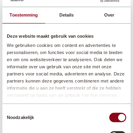
15 JUN. 2026 - 31 AUG. 2026
Toestemming
Details
Over
Vanaf half juni tot eind juli kunnen bezoekers van Kasteel Keukenhof
genieten van de eerste rozen. In het rosarium, gelegen in het Frederik’s
Hof, staan meer dan 60 verschillende soorten rozen.
Deze website maakt gebruik van cookies
We gebruiken cookies om content en advertenties te
Het is niet voor het eerst dat er rozen te zien zijn in de tuinen van Kasteel
Keukenhof. Dit was rond het jaar 1900 ook al zo. Het ontwerp voor het
personaliseren, om functies voor social media te bieden
nieuwe rosarium is gemaakt door de ontwerper van Keukenhof. Het
en om ons websiteverkeer te analyseren. Ook delen we
wordt in fases aangelegd in samenwerking met de Cultuurgroep voor
informatie over uw gebruik van onze site met onze
Rozen en Rozenonderstammen (Royal Anthos).
partners voor social media, adverteren en analyse. Deze
partners kunnen deze gegevens combineren met andere
informatie die u aan ze heeft verstrekt of die ze hebben
verzameld op basis van uw gebruik van hun services.
Toestemmingsselectie
Noodzakelijk