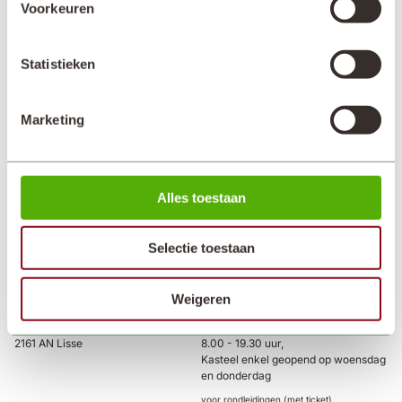
Voorkeuren
Statistieken
Marketing
Alles toestaan
Selectie toestaan
Weigeren
Adres
Openingstijden
Keukenhof 1
Landgoed dagelijks geopend van
2161 AN Lisse
8.00 - 19.30 uur,
Kasteel enkel geopend op woensdag
en donderdag
voor rondleidingen (met ticket)