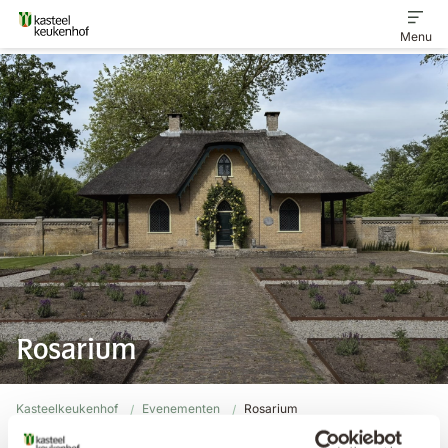
Menu
Home
Ontdek het landgoed
Veelgestelde vragen
Contact
Rosarium
Kasteelkeukenhof
Evenementen
Rosarium